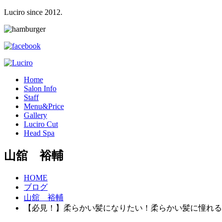
Luciro since 2012.
H
ome
S
alon Info
S
taff
M
enu&Price
G
allery
L
uciro Cut
H
ead Spa
山舘 裕輔
HOME
ブログ
山舘 裕輔
【必見！】柔らかい髪になりたい！柔らかい髪に憧れる