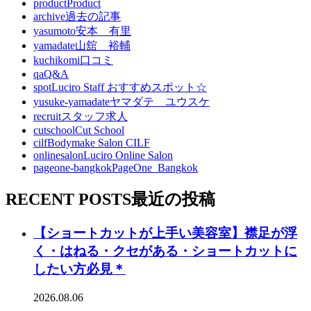
product
Product
archive
過去の記事
yasumoto
安本 有里
yamadate
山舘 裕輔
kuchikomi
口コミ
qa
Q&A
spot
Luciro Staff おすすめスポット☆
yusuke-yamadate
ヤマダテ ユウスケ
recruit
スタッフ求人
cutschool
Cut School
cilf
Bodymake Salon CILF
onlinesalon
Luciro Online Salon
pageone-bangkok
PageOne_Bangkok
RECENT POSTS
最近の投稿
【ショートカットが上手い美容室】襟足が浮
く・はねる・クセがある・ショートカットに
したい方必見＊
2026.08.06