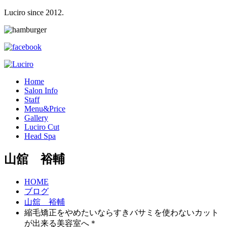
Luciro since 2012.
H
ome
S
alon Info
S
taff
M
enu&Price
G
allery
L
uciro Cut
H
ead Spa
山舘 裕輔
HOME
ブログ
山舘 裕輔
縮毛矯正をやめたいならすきバサミを使わないカット
が出来る美容室へ＊