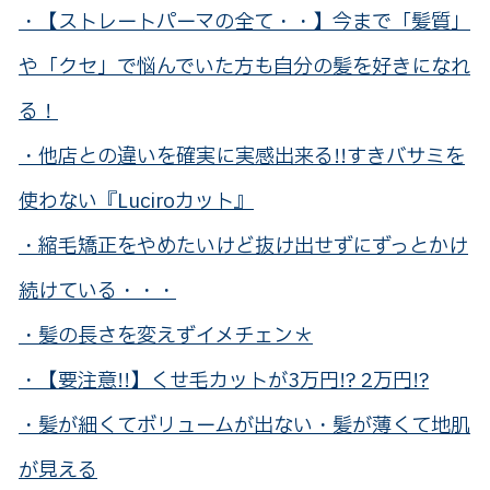
・【ストレートパーマの全て・・】今まで「髪質」
や「クセ」で悩んでいた方も自分の髪を好きになれ
る！
・他店との違いを確実に実感出来る!!すきバサミを
使わない『Luciroカット』
・縮毛矯正をやめたいけど抜け出せずにずっとかけ
続けている・・・
・髪の長さを変えずイメチェン＊
・【要注意!!】くせ毛カットが3万円!? 2万円!?
・髪が細くてボリュームが出ない・髪が薄くて地肌
が見える