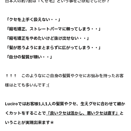
日本人の約7割は『くせ毛』という事をご存知でしたか？
「クセを上手く扱えない・・」
「縮毛矯正、ストレートパーマに頼ってしまう・・」
「縮毛矯正をやめたいけど抜け出せない・・」
「髪が思うようにまとまらずに広がってしまう・・」
「自分の髪質が嫌い・・」
↑↑↑ このようなにご自身の髪質やクセにお悩みを持ったお客
様はとても多いんです ;(
Luciroではお客様1人1人の髪質やクセ、生えグセに合わせて細か
くカットをすることで
『良いクセは活かし、悪いクセは直す』
と
いうことが実現出来ます＊