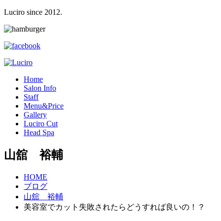
Luciro since 2012.
H
ome
S
alon Info
S
taff
M
enu&Price
G
allery
L
uciro Cut
H
ead Spa
山舘 裕輔
HOME
ブログ
山舘 裕輔
美容室でカット失敗されたらどうすれば良いの！？