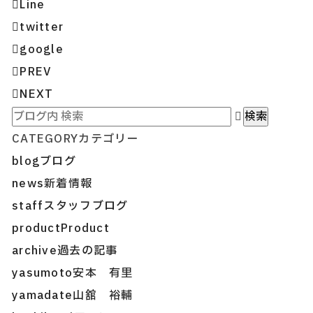
Line
twitter
google
PREV
NEXT
CATEGORY
カテゴリー
blog
ブログ
news
新着情報
staff
スタッフブログ
product
Product
archive
過去の記事
yasumoto
安本 有里
yamadate
山舘 裕輔