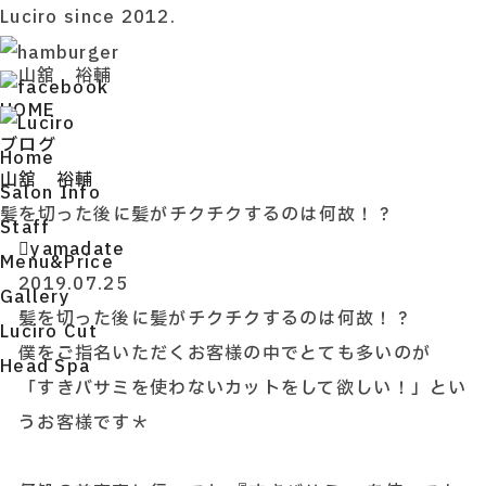
Luciro since 2012.
山舘 裕輔
HOME
ブログ
H
ome
山舘 裕輔
S
alon Info
髪を切った後に髪がチクチクするのは何故！？
S
taff
yamadate
M
enu&Price
2019.07.25
G
allery
髪を切った後に髪がチクチクするのは何故！？
L
uciro Cut
僕をご指名いただくお客様の中でとても多いのが
H
ead Spa
「すきバサミを使わないカットをして欲しい！」とい
うお客様です＊