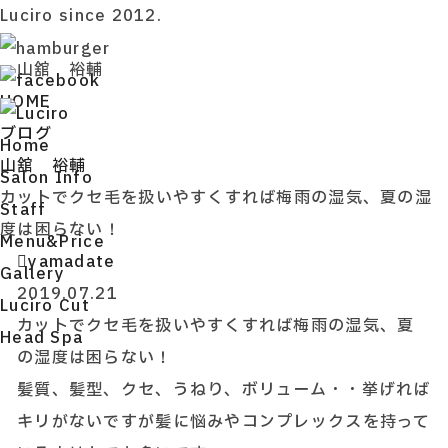
Luciro since 2012.
山舘 裕輔
HOME
ブログ
H
ome
山舘 裕輔
S
alon Info
カットでクセ毛を扱いやすくすれば梅雨の湿気、夏の湿
S
taff
度は困らない！
M
enu&Price
yamadate
G
allery
2019.07.21
L
uciro Cut
カットでクセ毛を扱いやすくすれば梅雨の湿気、夏
H
ead Spa
の湿度は困らない！
髪質、髪型、クセ、うねり、ボリューム・・挙げれば
キリがないですが髪に悩みやコンプレックスを持って