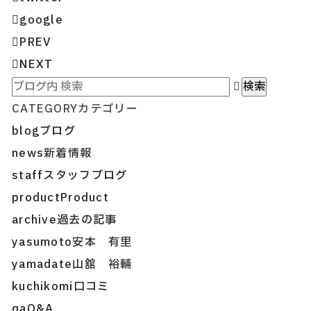
google
PREV
NEXT
CATEGORY
カテゴリー
blog
ブログ
news
新着情報
staff
スタッフブログ
product
Product
archive
過去の記事
yasumoto
安本 有里
yamadate
山舘 裕輔
kuchikomi
口コミ
qa
Q&A