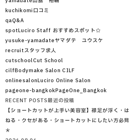
yamadate
山舘 裕輔
kuchikomi
口コミ
qa
Q&A
spot
Luciro Staff おすすめスポット☆
yusuke-yamadate
ヤマダテ ユウスケ
recruit
スタッフ求人
cutschool
Cut School
cilf
Bodymake Salon CILF
onlinesalon
Luciro Online Salon
pageone-bangkok
PageOne_Bangkok
RECENT POSTS
最近の投稿
【ショートカットが上手い美容室】襟足が浮く・は
ねる・クセがある・ショートカットにしたい方必見
＊