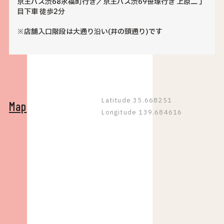
京王バス渋68永福町行き／京王バス渋69笹塚行き 上原二丁
目下車 徒歩2分
※店舗入口階段は大通り沿い(井の頭通り)です
Latitude 35.668251
Map
Longitude 139.684616