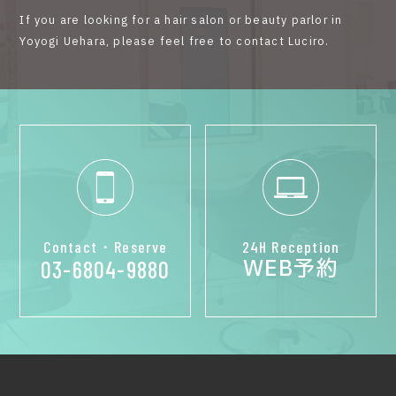
If you are looking for a hair salon or beauty parlor in
Yoyogi Uehara, please feel free to contact Luciro.
Contact・Reserve
24H Reception
WEB予約
03-6804-9880