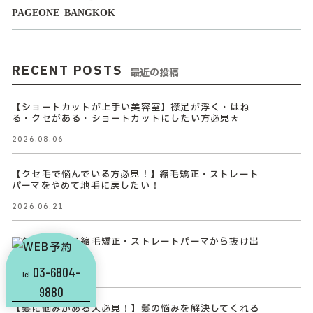
PAGEONE_BANGKOK
RECENT POSTS
最近の投稿
【ショートカットが上手い美容室】襟足が浮く・はね
る・クセがある・ショートカットにしたい方必見＊
2026.08.06
【クセ毛で悩んでいる方必見！】縮毛矯正・ストレート
パーマをやめて地毛に戻したい！
2026.06.21
毎年かけている縮毛矯正・ストレートパーマから抜け出
せる方法
03-6804-
2026.06.21
Tel
9880
【髪に悩みがある人必見！】髪の悩みを解決してくれる