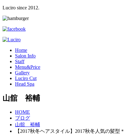
Luciro since 2012.
H
ome
S
alon Info
S
taff
M
enu&Price
G
allery
L
uciro Cut
H
ead Spa
山舘 裕輔
HOME
ブログ
山舘 裕輔
【2017秋冬ヘアスタイル】2017秋冬人気の髪型＊