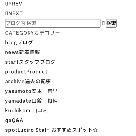
PREV
NEXT
CATEGORY
カテゴリー
blog
ブログ
news
新着情報
staff
スタッフブログ
product
Product
archive
過去の記事
yasumoto
安本 有里
yamadate
山舘 裕輔
kuchikomi
口コミ
qa
Q&A
spot
Luciro Staff おすすめスポット☆