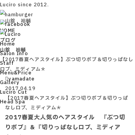
Luciro since 2012.
山舘 裕輔
HOME
ブログ
H
ome
山舘 裕輔
S
alon Info
【2017春夏ヘアスタイル】ぶつ切りボブ＆切りっぱなし
S
taff
ロブ、ミディアム＊
M
enu&Price
yamadate
G
allery
2017.04.19
L
uciro Cut
【2017春夏ヘアスタイル】ぶつ切りボブ＆切りっぱ
H
ead Spa
なしロブ、ミディアム＊
2017春夏大人気のヘアスタイル 『ぶつ切
りボブ』＆『切りっぱなしロブ、ミディア