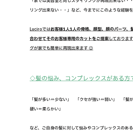
「家では美容室と同じスタイリングが再現出来ない・
リング出来ない・・」など、今までにこのような経験
Luciroでは
お客様1人1人の骨格、顔型、顔のパーツ、
合わせてそのお客様専用のカットをご提案
しておりま
グが家でも簡単に再現出来ます 😉
◇髪の悩み、コンプレックスがある方
「髪が多い⇔少ない」 「クセが強い⇔弱い」 「髪
硬い⇔柔らかい」
など、ご自身の髪に対して悩みやコンプレックスのある