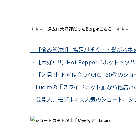
↓↓↓ 過去に大好評だったBlogはこちら ↓↓↓
・【悩み解決‼】 襟足が浮く・・髪がハネる
・【大好評!!】Hot Pepper（ホット
・【必見‼】必ず似合う40代、50代のシ
・Luciroの『スライドカット』なら他店
・芸能人、モデルに大人気のショート、シ