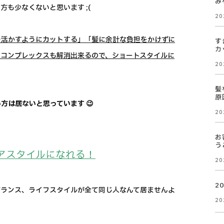
み
も少なくないと思います ;(
20
を活かすようにカットする」「髪に余計な負担をかけずに
す
カ
やコンプレックスも解消出来るので、ショートスタイルに
20
髪
原
は居ないと思っています 😉
20
お
う
アスタイルになれる！
20
2
バランス、ライフスタイルが全て同じ人なんて居ませんよ
20