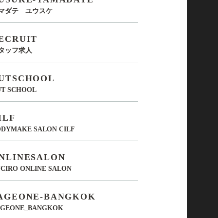
マダテ ユウスケ
ECRUIT
タッフ求人
UTSCHOOL
UT SCHOOL
ILF
DYMAKE SALON CILF
NLINESALON
CIRO ONLINE SALON
AGEONE-BANGKOK
AGEONE_BANGKOK