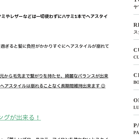
ヤ
バサミやレザーなどは一切使わずにハサミ1本でヘアスタイ
R
ス
し過ぎると髪に負担がかかりすぐにヘアスタイルが崩れて
C
C
C
、根元から毛先まで繋がりを持たせ、綺麗なバランスが出来
BO
ヘアスタイルは崩れることなく長期間維持出来ます 😉
O
LU
ングが出来る！
P
P