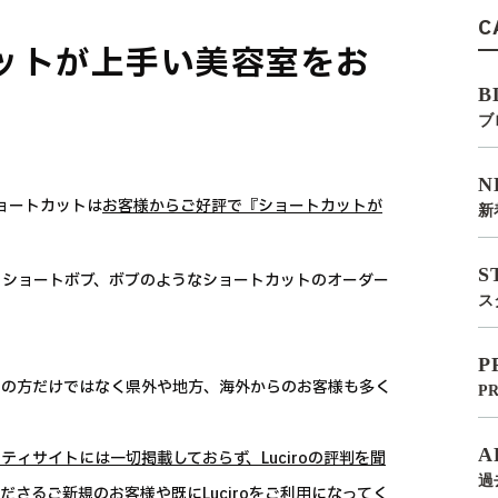
C
カットが上手い美容室をお
B
ブ
N
ョートカットは
お客様からご好評で『ショートカットが
新
S
、ショートボブ、ボブのようなショートカットのオーダー
ス
P
都内の方だけではなく県外や地方、海外からのお客様も多く
P
A
ーティサイトには一切掲載しておらず、Luciroの評判を聞
過
さるご新規のお客様や既にLuciroをご利用になってく