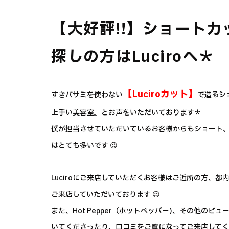
【大好評!!】ショート
探しの方はLuciroへ＊
【Luciroカット】
すきバサミを使わない
で造るシ
上手い美容室』とお声をいただいております＊
僕が担当させていただいているお客様からもショート
はとても多いです 😉
Luciroにご来店していただくお客様はご近所の方、
ご来店していただいております 😉
また、Hot Pepper（ホットペッパー)、その他のビュ
いてくださったり、口コミをご覧になってご来店してくだ