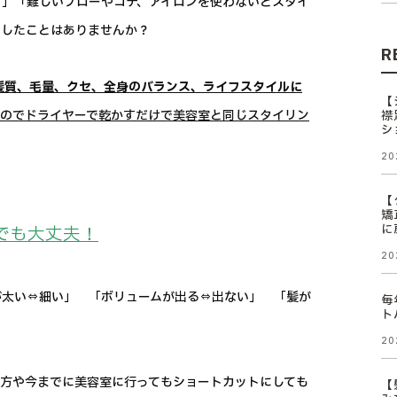
・」「難しいブローやコテ、アイロンを使わないとスタイ
をしたことはありませんか？
R
髪質、毛量、クセ、全身のバランス、ライフスタイルに
【
すのでドライヤーで乾かすだけで美容室と同じスタイリン
襟
シ
20
【
矯
に
でも大丈夫！
20
が太い⇔細い」 「ボリュームが出る⇔出ない」 「髪が
毎
ト
20
方や今までに美容室に行ってもショートカットにしても
【