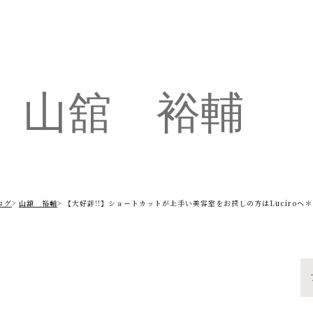
山舘 裕輔
ログ
山舘 裕輔
【大好評!!】ショートカットが上手い美容室をお探しの方はLuciroへ＊