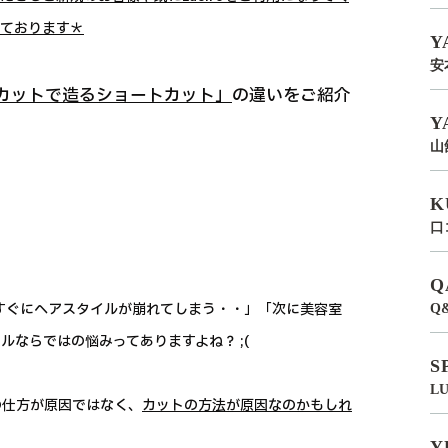
っております＊
Y
安
roカットで造るショートカット」
の違いをご紹介
Y
山
K
口
Q
すぐにヘアスタイルが崩れてしまう・・」「次に美容室
Q
ならではの悩みってありますよね？ ;(
S
L
の仕方が原因ではなく、
カットの方法が原因なのかもしれ
Y