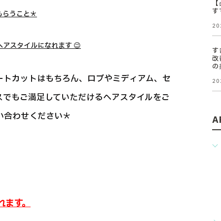
【
す
もらうこと＊
20
アスタイルになれます 😉
す
改
の
ートカットはもちろん、ロブやミディアム、セ
20
スでもご満足していただけるヘアスタイルをご
い合わせください＊
A
れます。