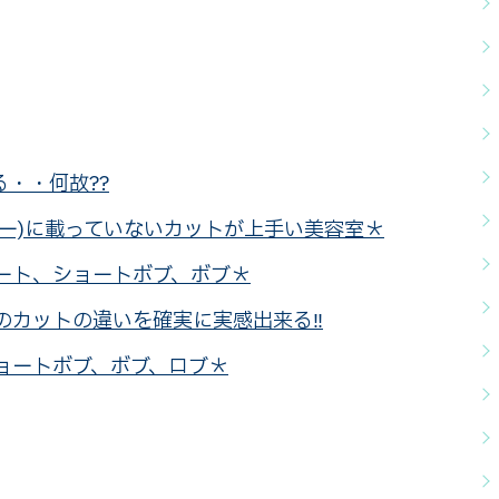
・・何故??
ペッパー)に載っていないカットが上手い美容室＊
ョート、ショートボブ、ボブ＊
とのカットの違いを確実に実感出来る‼
ョートボブ、ボブ、ロブ＊