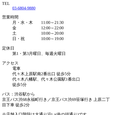
TEL
03-6804-9880
営業時間
月・水・木 11:00～21:30
金 12:00～22:00
土 10:00～20:00
日・祝 10:00～19:00
定休日
第1・第3月曜日、毎週火曜日
アクセス
電車
代々木上原駅南2番出口 徒歩5分
代々木八幡駅、代々木公園駅1番出口
徒歩5分
バス：渋谷駅から
京王バス渋68永福町行き／京王バス渋69笹塚行き 上原二丁
目下車 徒歩2分
※店舗入口階段は大通り沿い(井の頭通り)です