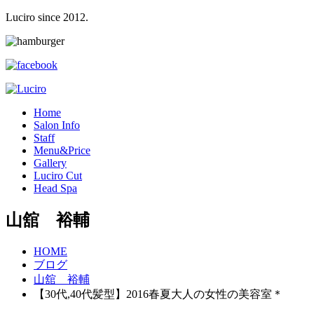
Luciro since 2012.
H
ome
S
alon Info
S
taff
M
enu&Price
G
allery
L
uciro Cut
H
ead Spa
山舘 裕輔
HOME
ブログ
山舘 裕輔
【30代,40代髪型】2016春夏大人の女性の美容室＊