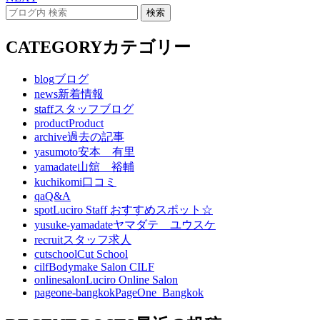
CATEGORY
カテゴリー
blog
ブログ
news
新着情報
staff
スタッフブログ
product
Product
archive
過去の記事
yasumoto
安本 有里
yamadate
山舘 裕輔
kuchikomi
口コミ
qa
Q&A
spot
Luciro Staff おすすめスポット☆
yusuke-yamadate
ヤマダテ ユウスケ
recruit
スタッフ求人
cutschool
Cut School
cilf
Bodymake Salon CILF
onlinesalon
Luciro Online Salon
pageone-bangkok
PageOne_Bangkok