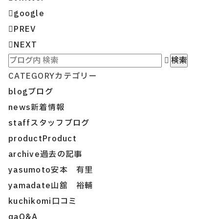
google
PREV
NEXT
CATEGORY
カテゴリー
blog
ブログ
news
新着情報
staff
スタッフブログ
product
Product
archive
過去の記事
yasumoto
安本 有里
yamadate
山舘 裕輔
kuchikomi
口コミ
qa
Q&A