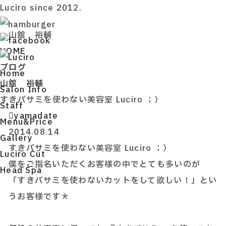
Luciro since 2012.
山舘 裕輔
HOME
ブログ
H
ome
山舘 裕輔
S
alon Info
すきバサミを使わない美容室 Luciro ；）
S
taff
yamadate
M
enu&Price
2014.08.14
G
allery
すきバサミを使わない美容室 Luciro ；）
L
uciro Cut
僕をご指名いただくお客様の中でとても多いのが
H
ead Spa
「すきバサミを使わないカットをして欲しい！」とい
うお客様です＊