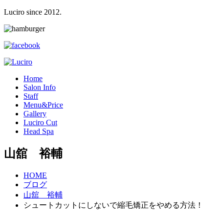
Luciro since 2012.
H
ome
S
alon Info
S
taff
M
enu&Price
G
allery
L
uciro Cut
H
ead Spa
山舘 裕輔
HOME
ブログ
山舘 裕輔
シュートカットにしないで縮毛矯正をやめる方法！