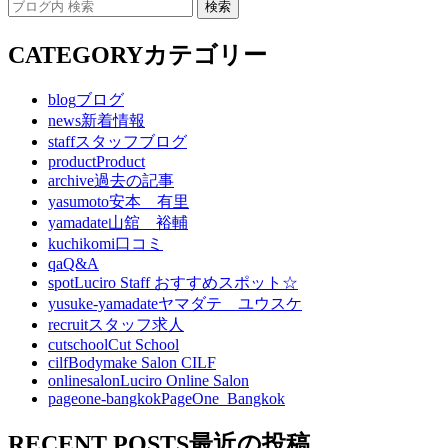
CATEGORY
カテゴリー
blog
ブログ
news
新着情報
staff
スタッフブログ
product
Product
archive
過去の記事
yasumoto
安本 有里
yamadate
山舘 裕輔
kuchikomi
口コミ
qa
Q&A
spot
Luciro Staff おすすめスポット☆
yusuke-yamadate
ヤマダテ ユウスケ
recruit
スタッフ求人
cutschool
Cut School
cilf
Bodymake Salon CILF
onlinesalon
Luciro Online Salon
pageone-bangkok
PageOne_Bangkok
RECENT POSTS
最近の投稿