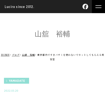
Luciro since 2012.
山舘 裕輔
HOME
ブログ
山舘 裕輔
東京都内ですきバサミを使わないでカットしてもらえる美
容室
YAMADATE
2022.03.20