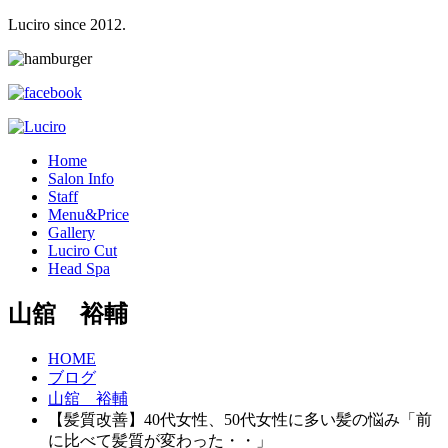
Luciro since 2012.
H
ome
S
alon Info
S
taff
M
enu&Price
G
allery
L
uciro Cut
H
ead Spa
山舘 裕輔
HOME
ブログ
山舘 裕輔
【髪質改善】40代女性、50代女性に多い髪の悩み「前
に比べて髪質が変わった・・」