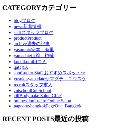
CATEGORY
カテゴリー
blog
ブログ
news
新着情報
staff
スタッフブログ
product
Product
archive
過去の記事
yasumoto
安本 有里
yamadate
山舘 裕輔
kuchikomi
口コミ
qa
Q&A
spot
Luciro Staff おすすめスポット☆
yusuke-yamadate
ヤマダテ ユウスケ
recruit
スタッフ求人
cutschool
Cut School
cilf
Bodymake Salon CILF
onlinesalon
Luciro Online Salon
pageone-bangkok
PageOne_Bangkok
RECENT POSTS
最近の投稿