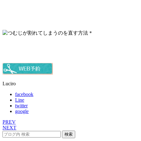
Luciro
facebook
Line
twitter
google
PREV
NEXT