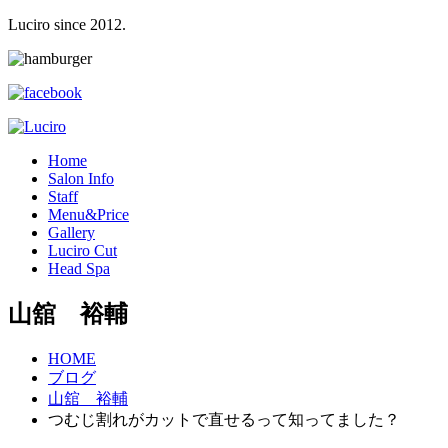
Luciro since 2012.
H
ome
S
alon Info
S
taff
M
enu&Price
G
allery
L
uciro Cut
H
ead Spa
山舘 裕輔
HOME
ブログ
山舘 裕輔
つむじ割れがカットで直せるって知ってました？