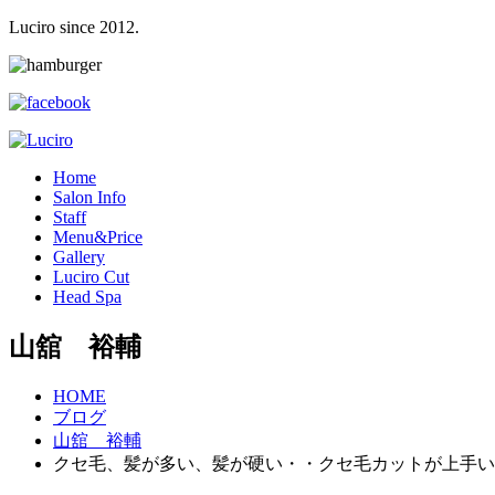
Luciro since 2012.
H
ome
S
alon Info
S
taff
M
enu&Price
G
allery
L
uciro Cut
H
ead Spa
山舘 裕輔
HOME
ブログ
山舘 裕輔
クセ毛、髪が多い、髪が硬い・・クセ毛カットが上手い