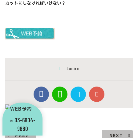
Luciro
03-6804-
Tel
9880
PREV
NEXT