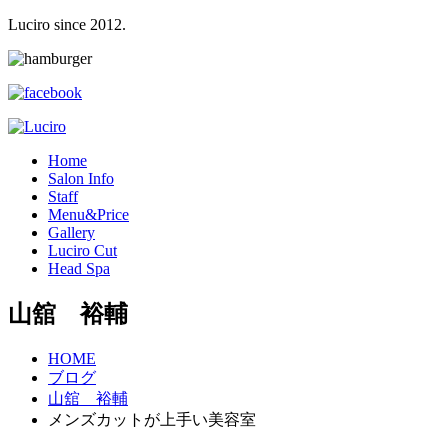
Luciro since 2012.
H
ome
S
alon Info
S
taff
M
enu&Price
G
allery
L
uciro Cut
H
ead Spa
山舘 裕輔
HOME
ブログ
山舘 裕輔
メンズカットが上手い美容室