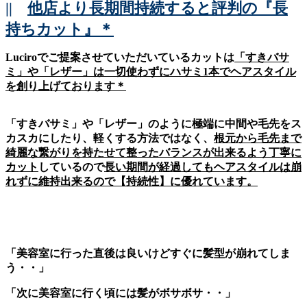
||
他店より長期間持続すると評判の『長
持ちカット』＊
Luciroでご提案させていただいているカットは
「すきバサ
ミ」や「レザー」は一切使わずにハサミ1本でヘアスタイル
を創り上げております＊
「すきバサミ」や「レザー」のように極端に中間や毛先をス
カスカにしたり、軽くする方法ではなく、
根元から毛先まで
綺麗な繋がりを持たせて整ったバランスが出来るよう丁寧に
カット
しているので
長い期間が経過してもヘアスタイルは崩
れずに維持出来るので【持続性】に優れています。
「美容室に行った直後は良いけどすぐに髪型が崩れてしま
う・・」
「次に美容室に行く頃には髪がボサボサ・・」