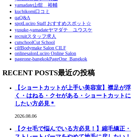
yamadate
山舘 裕輔
kuchikomi
口コミ
qa
Q&A
spot
Luciro Staff おすすめスポット☆
yusuke-yamadate
ヤマダテ ユウスケ
recruit
スタッフ求人
cutschool
Cut School
cilf
Bodymake Salon CILF
onlinesalon
Luciro Online Salon
pageone-bangkok
PageOne_Bangkok
RECENT POSTS
最近の投稿
【ショートカットが上手い美容室】襟足が浮
く・はねる・クセがある・ショートカットに
したい方必見＊
2026.08.06
【クセ毛で悩んでいる方必見！】縮毛矯正・
ストレートパーマをやめて地毛に戻したい！