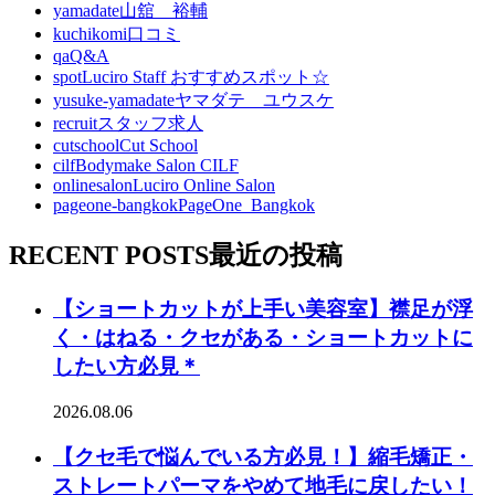
yamadate
山舘 裕輔
kuchikomi
口コミ
qa
Q&A
spot
Luciro Staff おすすめスポット☆
yusuke-yamadate
ヤマダテ ユウスケ
recruit
スタッフ求人
cutschool
Cut School
cilf
Bodymake Salon CILF
onlinesalon
Luciro Online Salon
pageone-bangkok
PageOne_Bangkok
RECENT POSTS
最近の投稿
【ショートカットが上手い美容室】襟足が浮
く・はねる・クセがある・ショートカットに
したい方必見＊
2026.08.06
【クセ毛で悩んでいる方必見！】縮毛矯正・
ストレートパーマをやめて地毛に戻したい！