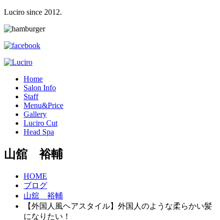
Luciro since 2012.
H
ome
S
alon Info
S
taff
M
enu&Price
G
allery
L
uciro Cut
H
ead Spa
山舘 裕輔
HOME
ブログ
山舘 裕輔
【外国人風ヘアスタイル】外国人のような柔らかい髪
になりたい！