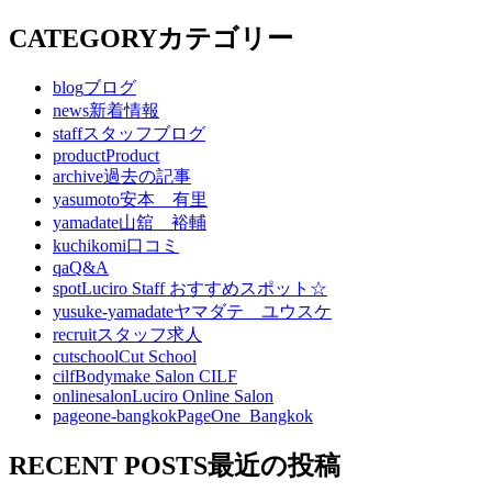
CATEGORY
カテゴリー
blog
ブログ
news
新着情報
staff
スタッフブログ
product
Product
archive
過去の記事
yasumoto
安本 有里
yamadate
山舘 裕輔
kuchikomi
口コミ
qa
Q&A
spot
Luciro Staff おすすめスポット☆
yusuke-yamadate
ヤマダテ ユウスケ
recruit
スタッフ求人
cutschool
Cut School
cilf
Bodymake Salon CILF
onlinesalon
Luciro Online Salon
pageone-bangkok
PageOne_Bangkok
RECENT POSTS
最近の投稿