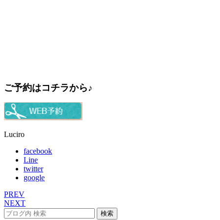
ご予約はコチラから♪
Luciro
facebook
Line
twitter
google
PREV
NEXT