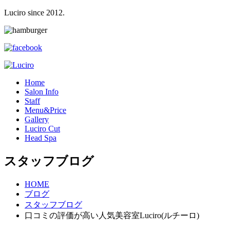
Luciro since 2012.
H
ome
S
alon Info
S
taff
M
enu&Price
G
allery
L
uciro Cut
H
ead Spa
スタッフブログ
HOME
ブログ
スタッフブログ
口コミの評価が高い人気美容室Luciro(ルチーロ)