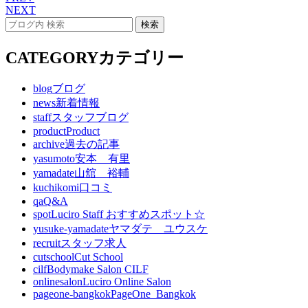
NEXT
CATEGORY
カテゴリー
blog
ブログ
news
新着情報
staff
スタッフブログ
product
Product
archive
過去の記事
yasumoto
安本 有里
yamadate
山舘 裕輔
kuchikomi
口コミ
qa
Q&A
spot
Luciro Staff おすすめスポット☆
yusuke-yamadate
ヤマダテ ユウスケ
recruit
スタッフ求人
cutschool
Cut School
cilf
Bodymake Salon CILF
onlinesalon
Luciro Online Salon
pageone-bangkok
PageOne_Bangkok