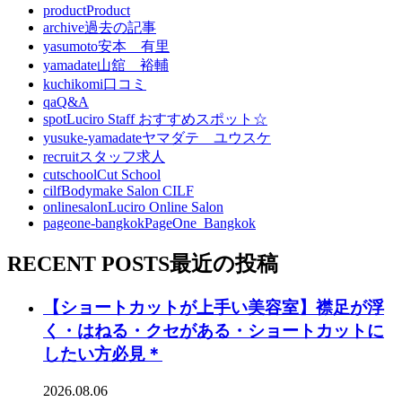
product
Product
archive
過去の記事
yasumoto
安本 有里
yamadate
山舘 裕輔
kuchikomi
口コミ
qa
Q&A
spot
Luciro Staff おすすめスポット☆
yusuke-yamadate
ヤマダテ ユウスケ
recruit
スタッフ求人
cutschool
Cut School
cilf
Bodymake Salon CILF
onlinesalon
Luciro Online Salon
pageone-bangkok
PageOne_Bangkok
RECENT POSTS
最近の投稿
【ショートカットが上手い美容室】襟足が浮
く・はねる・クセがある・ショートカットに
したい方必見＊
2026.08.06