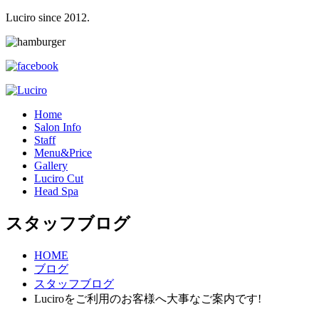
Luciro since 2012.
H
ome
S
alon Info
S
taff
M
enu&Price
G
allery
L
uciro Cut
H
ead Spa
スタッフブログ
HOME
ブログ
スタッフブログ
Luciroをご利用のお客様へ大事なご案内です!