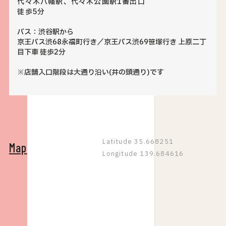
代々木八幡駅、代々木公園駅1番出口
徒歩5分
バス：渋谷駅から
京王バス渋68永福町行き／京王バス渋69笹塚行き 上原二丁
目下車 徒歩2分
※店舗入口階段は大通り沿い(井の頭通り)です
Latitude 35.668251
Map
Longitude 139.684616