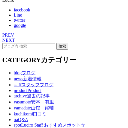
Luciro
facebook
Line
twitter
google
PREV
NEXT
CATEGORY
カテゴリー
blog
ブログ
news
新着情報
staff
スタッフブログ
product
Product
archive
過去の記事
yasumoto
安本 有里
yamadate
山舘 裕輔
kuchikomi
口コミ
qa
Q&A
spot
Luciro Staff おすすめスポット☆