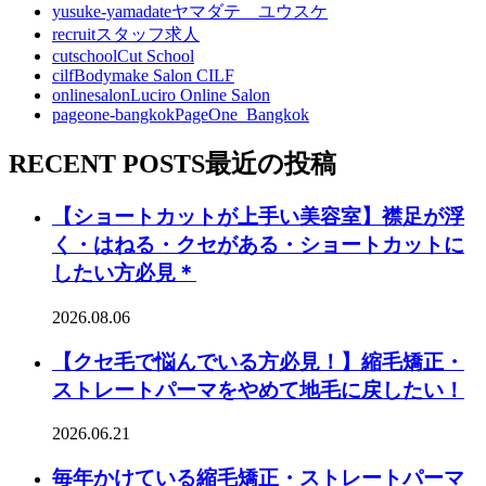
yusuke-yamadate
ヤマダテ ユウスケ
recruit
スタッフ求人
cutschool
Cut School
cilf
Bodymake Salon CILF
onlinesalon
Luciro Online Salon
pageone-bangkok
PageOne_Bangkok
RECENT POSTS
最近の投稿
【ショートカットが上手い美容室】襟足が浮
く・はねる・クセがある・ショートカットに
したい方必見＊
2026.08.06
【クセ毛で悩んでいる方必見！】縮毛矯正・
ストレートパーマをやめて地毛に戻したい！
2026.06.21
毎年かけている縮毛矯正・ストレートパーマ