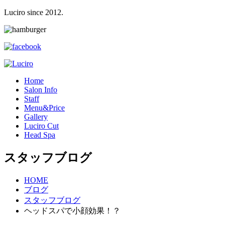
Luciro since 2012.
H
ome
S
alon Info
S
taff
M
enu&Price
G
allery
L
uciro Cut
H
ead Spa
スタッフブログ
HOME
ブログ
スタッフブログ
ヘッドスパで小顔効果！？