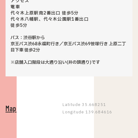
アクセス
電車
代々木上原駅南2番出口 徒歩5分
代々木八幡駅、代々木公園駅1番出口
徒歩5分
バス：渋谷駅から
京王バス渋68永福町行き／京王バス渋69笹塚行き 上原二丁
目下車 徒歩2分
※店舗入口階段は大通り沿い(井の頭通り)です
Latitude 35.668251
Map
Longitude 139.684616