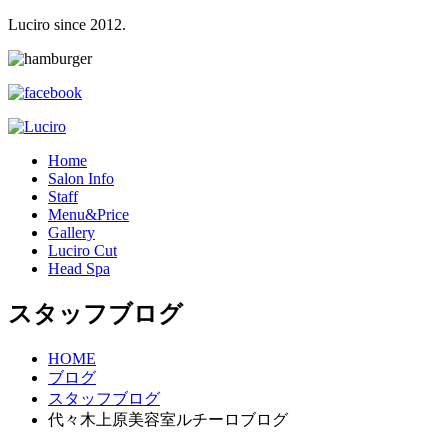
Luciro since 2012.
H
ome
S
alon Info
S
taff
M
enu&Price
G
allery
L
uciro Cut
H
ead Spa
スタッフブログ
HOME
ブログ
スタッフブログ
代々木上原美容室ルチーロブログ