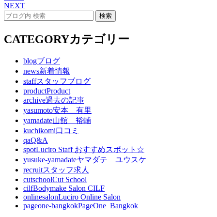
NEXT
CATEGORY
カテゴリー
blog
ブログ
news
新着情報
staff
スタッフブログ
product
Product
archive
過去の記事
yasumoto
安本 有里
yamadate
山舘 裕輔
kuchikomi
口コミ
qa
Q&A
spot
Luciro Staff おすすめスポット☆
yusuke-yamadate
ヤマダテ ユウスケ
recruit
スタッフ求人
cutschool
Cut School
cilf
Bodymake Salon CILF
onlinesalon
Luciro Online Salon
pageone-bangkok
PageOne_Bangkok