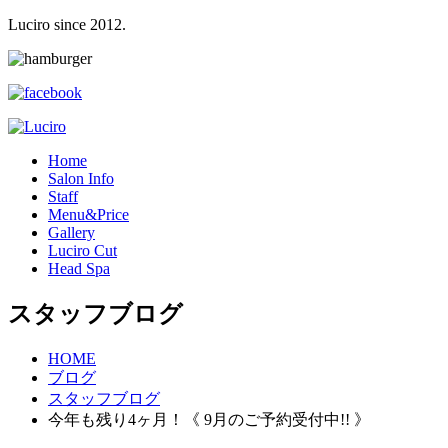
Luciro since 2012.
H
ome
S
alon Info
S
taff
M
enu&Price
G
allery
L
uciro Cut
H
ead Spa
スタッフブログ
HOME
ブログ
スタッフブログ
今年も残り4ヶ月！《 9月のご予約受付中!! 》