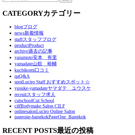
CATEGORY
カテゴリー
blog
ブログ
news
新着情報
staff
スタッフブログ
product
Product
archive
過去の記事
yasumoto
安本 有里
yamadate
山舘 裕輔
kuchikomi
口コミ
qa
Q&A
spot
Luciro Staff おすすめスポット☆
yusuke-yamadate
ヤマダテ ユウスケ
recruit
スタッフ求人
cutschool
Cut School
cilf
Bodymake Salon CILF
onlinesalon
Luciro Online Salon
pageone-bangkok
PageOne_Bangkok
RECENT POSTS
最近の投稿