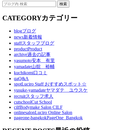
CATEGORY
カテゴリー
blog
ブログ
news
新着情報
staff
スタッフブログ
product
Product
archive
過去の記事
yasumoto
安本 有里
yamadate
山舘 裕輔
kuchikomi
口コミ
qa
Q&A
spot
Luciro Staff おすすめスポット☆
yusuke-yamadate
ヤマダテ ユウスケ
recruit
スタッフ求人
cutschool
Cut School
cilf
Bodymake Salon CILF
onlinesalon
Luciro Online Salon
pageone-bangkok
PageOne_Bangkok