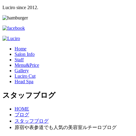
Luciro since 2012.
H
ome
S
alon Info
S
taff
M
enu&Price
G
allery
L
uciro Cut
H
ead Spa
スタッフブログ
HOME
ブログ
スタッフブログ
原宿や表参道でも人気の美容室ルチーロブログ