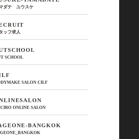
マダテ ユウスケ
ECRUIT
タッフ求人
UTSCHOOL
UT SCHOOL
ILF
DYMAKE SALON CILF
NLINESALON
CIRO ONLINE SALON
AGEONE-BANGKOK
AGEONE_BANGKOK