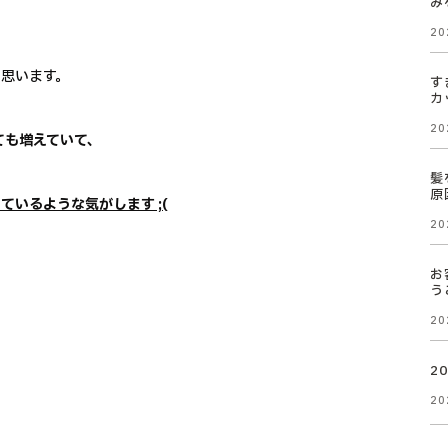
み
20
思います。
す
カ
20
ても増えていて、
髪
原
いるような気がします ;(
20
お
う
20
2
20