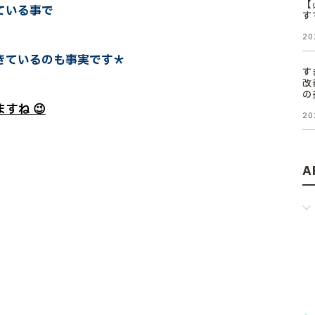
【
ている事で
す
20
きているのも事実です＊
す
改
の
すね 😉
20
A