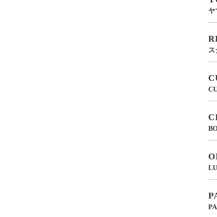
ヤ
R
ス
C
C
C
BO
O
LU
P
P