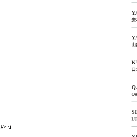
Y
安
Y
山
K
口
Q
Q
S
L
良い…」
Y