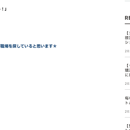
い！」
R
【
襟
シ
の職場を探していると思います＊
20
【
矯
に
20
毎
ト
20
【