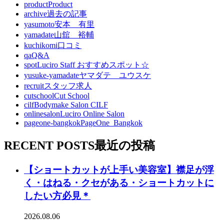
product
Product
archive
過去の記事
yasumoto
安本 有里
yamadate
山舘 裕輔
kuchikomi
口コミ
qa
Q&A
spot
Luciro Staff おすすめスポット☆
yusuke-yamadate
ヤマダテ ユウスケ
recruit
スタッフ求人
cutschool
Cut School
cilf
Bodymake Salon CILF
onlinesalon
Luciro Online Salon
pageone-bangkok
PageOne_Bangkok
RECENT POSTS
最近の投稿
【ショートカットが上手い美容室】襟足が浮
く・はねる・クセがある・ショートカットに
したい方必見＊
2026.08.06