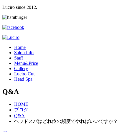
Luciro since 2012.
H
ome
S
alon Info
S
taff
M
enu&Price
G
allery
L
uciro Cut
H
ead Spa
Q&A
HOME
ブログ
Q&A
ヘッドスパはどれ位の頻度でやればいいですか？
qa