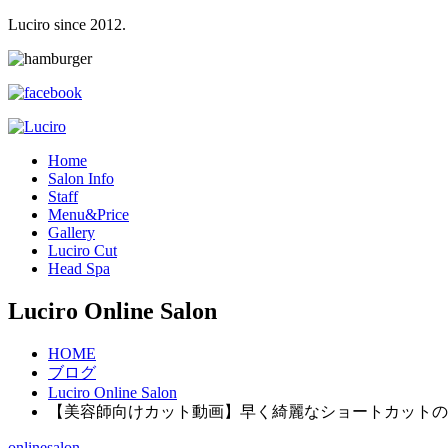
Luciro since 2012.
H
ome
S
alon Info
S
taff
M
enu&Price
G
allery
L
uciro Cut
H
ead Spa
Luciro Online Salon
HOME
ブログ
Luciro Online Salon
【美容師向けカット動画】早く綺麗なショートカットの
onlinesalon