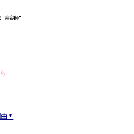
”美容師”
から
理由＊