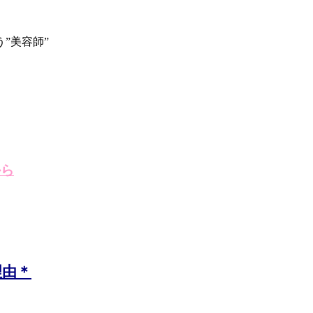
”美容師”
から
理由＊