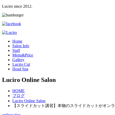
Luciro since 2012.
H
ome
S
alon Info
S
taff
M
enu&Price
G
allery
L
uciro Cut
H
ead Spa
Luciro Online Salon
HOME
ブログ
Luciro Online Salon
【スライドカット講習】本物のスライドカットがオンラ
onlinesalon