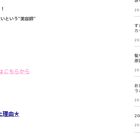
み
い！
20
いという”美容師”
す
カ
20
髪
原
ool】はこちらから
20
お
う
20
た理由＊
2
20