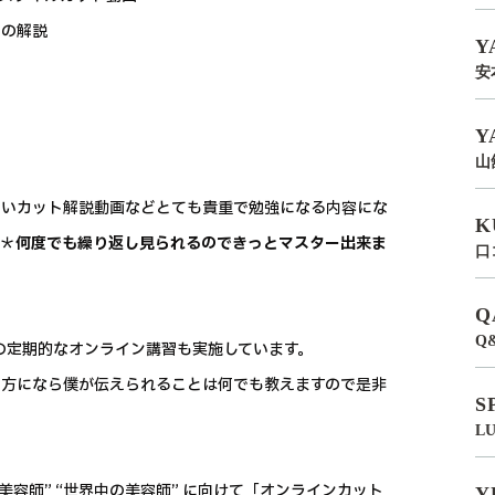
どの解説
Y
安
Y
山
しいカット解説動画などとても貴重で勉強になる内容にな
K
い＊
何度でも繰り返し見られるのできっとマスター出来ま
口
Q
Q
の定期的なオンライン講習も実施しています。
る方になら僕が伝えられることは何でも教えますので是非
S
L
容師” “世界中の美容師” に向けて「オンラインカット
Y