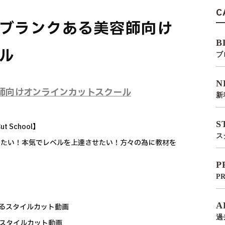
C
ブランクある美容師向け
B
ル
ブ
N
師向けオンラインカットスクール
新
S
 School】
ス
したい！本気でレベルを上達させたい！方々の為に教材を
P
P
A
いるスタイルカット動画
過
るスタイルカット動画