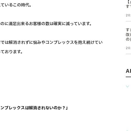
【
れているこの時代。
す
20
のに満足出来るお客様の数は確実に減っています。
す
改
の
店では解消されずに悩みやコンプレックスを抱え続けてい
20
いております。
A
コンプレックスは解消されないのか？」