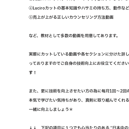
④Luciroカットの基本知識やハサミの持ち方、動作な
⑤売上が上がる正しいカウンセリング方法動画
など、教材として多数の動画を用意してあります。
実際にカットしている動画や各セクションに分けた詳
っておりますのでご自身の技術向上にお役立てくださ
す！
また、更に技術を向上させたい方の為に毎月1回～2回
本気で学びたい気持ちがあり、真剣に取り組んでくれ
一緒に向上しましょう＊
↓↓ 下記の項目に１つでも心当たりのある “日本中の美