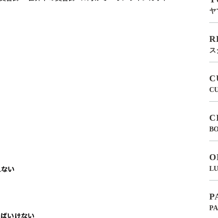
ヤ
R
ス
C
C
C
BO
O
れない
LU
P
P
ればいけない