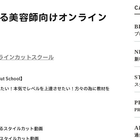
C
る美容師向けオンライン
B
ブ
N
ラインカットスクール
新
S
 School】
ス
したい！本気でレベルを上達させたい！方々の為に教材を
P
P
A
いるスタイルカット動画
過
るスタイルカット動画