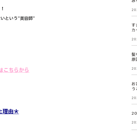
み
い！
20
いという”美容師”
す
カ
20
髪
原
ool】はこちらから
20
お
う
20
た理由＊
2
20