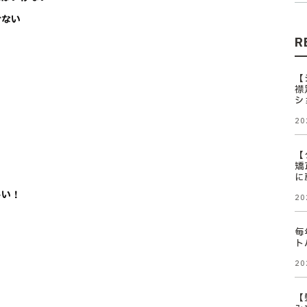
せない
R
【
襟
シ
20
【
矯
に
しい！
20
毎
ト
20
【