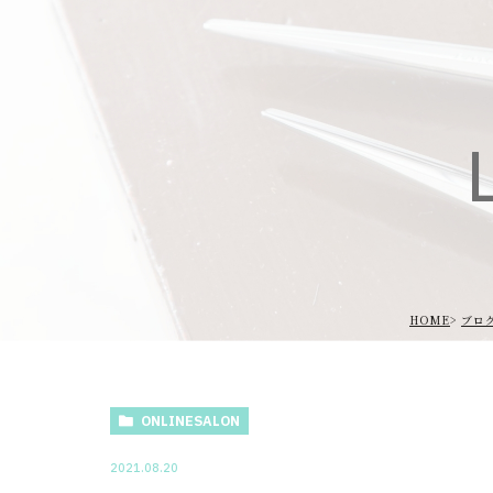
L
HOME
ブロ
ONLINESALON
2021.08.20