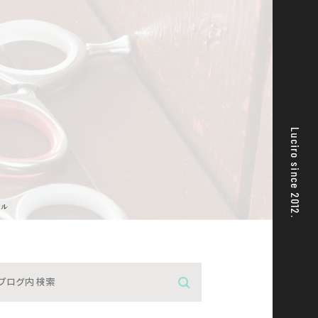
Luciro since 2012.
ール