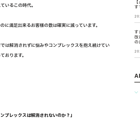
【
れているこの時代。
す
20
のに満足出来るお客様の数は確実に減っています。
す
改
の
店では解消されずに悩みやコンプレックスを抱え続けてい
20
いております。
A
コンプレックスは解消されないのか？」