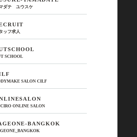
マダテ ユウスケ
ECRUIT
タッフ求人
UTSCHOOL
UT SCHOOL
ILF
DYMAKE SALON CILF
NLINESALON
CIRO ONLINE SALON
AGEONE-BANGKOK
AGEONE_BANGKOK