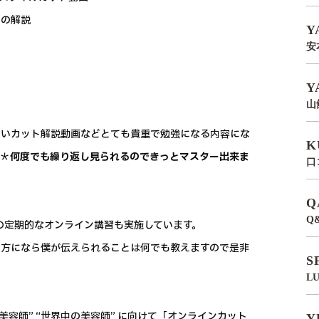
どの解説
Y
安
Y
山
しいカット解説動画などとても貴重で勉強になる内容にな
K
い＊
何度でも繰り返し見られるのできっとマスター出来ま
口
Q
Q
の定期的なオンライン講習も実施しています。
る方になら僕が伝えられることは何でも教えますので是非
S
L
容師” “世界中の美容師” に向けて「オンラインカット
Y