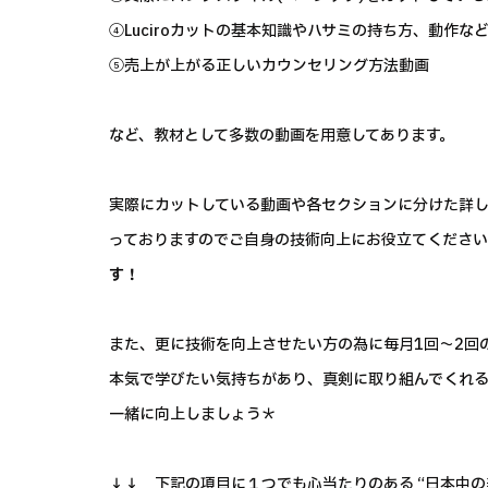
④Luciroカットの基本知識やハサミの持ち方、動作な
⑤売上が上がる正しいカウンセリング方法動画
など、教材として多数の動画を用意してあります。
実際にカットしている動画や各セクションに分けた詳
っておりますのでご自身の技術向上にお役立てくださ
す！
また、更に技術を向上させたい方の為に毎月1回～2回
本気で学びたい気持ちがあり、真剣に取り組んでくれ
一緒に向上しましょう＊
↓↓ 下記の項目に１つでも心当たりのある “日本中の美