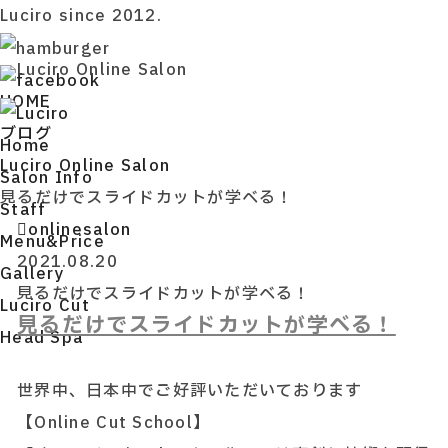
Luciro since 2012.
Luciro Online Salon
HOME
ブログ
H
ome
Luciro Online Salon
S
alon Info
見るだけでスライドカットが学べる！
S
taff
onlinesalon
M
enu&Price
2021.08.20
G
allery
見るだけでスライドカットが学べる！
L
uciro Cut
見るだけでスライドカットが学べる！
H
ead Spa
世界中、日本中でご好評いただいております
【Online Cut School】