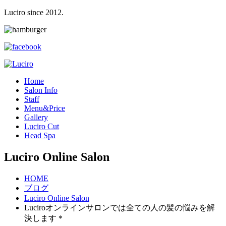
Luciro since 2012.
H
ome
S
alon Info
S
taff
M
enu&Price
G
allery
L
uciro Cut
H
ead Spa
Luciro Online Salon
HOME
ブログ
Luciro Online Salon
Luciroオンラインサロンでは全ての人の髪の悩みを解
決します＊