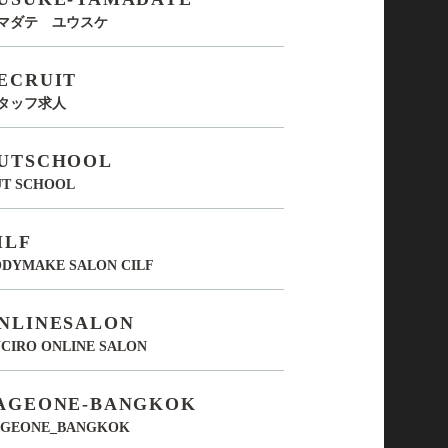
マダテ ユウスケ
ECRUIT
タッフ求人
UTSCHOOL
UT SCHOOL
ILF
DYMAKE SALON CILF
NLINESALON
CIRO ONLINE SALON
AGEONE-BANGKOK
AGEONE_BANGKOK