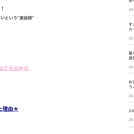
み
い！
20
いという”美容師”
す
カ
20
髪
原
ool】はこちらから
20
お
う
20
た理由＊
2
20