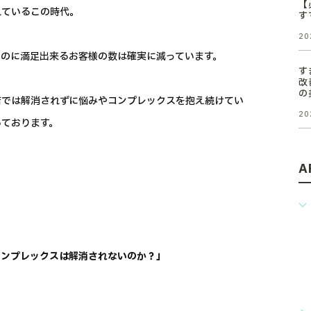
【
れているこの時代。
す
20
のに満足出来るお客様の数は確実に減っています。
す
改
の
店では解消されずに悩みやコンプレックスを抱え続けてい
20
いております。
A
コンプレックスは解消されないのか？」