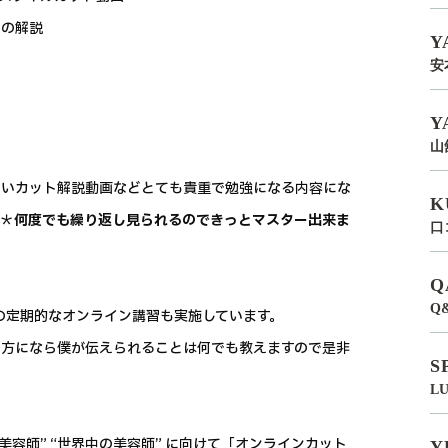
どの解説
Y
安
Y
山
しいカット解説動画などとても貴重で勉強になる内容にな
K
い＊
何度でも繰り返し見られるのできっとマスター出来ま
口
Q
Q
の定期的なオンライン講習も実施しています。
る方になら僕が伝えられることは何でも教えますので是非
S
L
容師” “世界中の美容師” に向けて「オンラインカット
Y