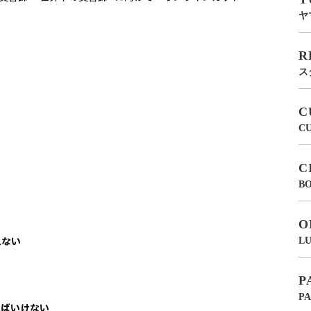
ヤ
R
ス
C
C
C
BO
O
れない
LU
P
P
ればいけない