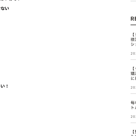
せない
R
【
襟
シ
20
【
矯
に
しい！
20
毎
ト
20
【