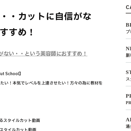
C
・・カットに自信がな
B
すすめ！
ブ
N
がない・・という美容師におすすめ！
新
S
 School】
ス
したい！本気でレベルを上達させたい！方々の為に教材を
P
P
A
いるスタイルカット動画
過
るスタイルカット動画