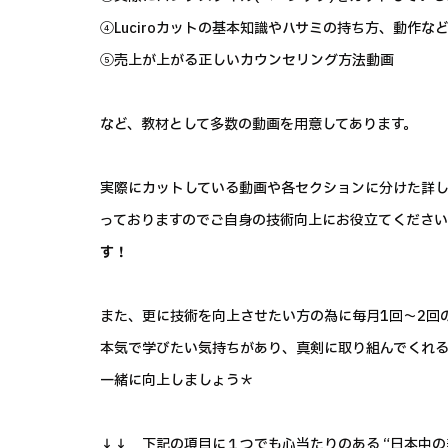
④Luciroカットの基本知識やハサミの持ち方、動作な
⑤売上が上がる正しいカウンセリング方法動画
など、教材として多数の動画を用意してあります。
実際にカットしている動画や各セクションに分けた詳
っておりますのでご自身の技術向上にお役立てくださ
す！
また、更に技術を向上させたい方の為に毎月1回～2回
本気で学びたい気持ちがあり、真剣に取り組んでくれ
一緒に向上しましょう＊
↓↓ 下記の項目に１つでも心当たりのある “日本中の美