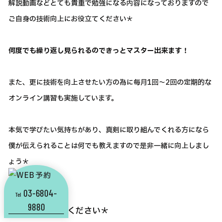
解説動画などとても貴重で勉強になる内容になっておりますので
ご自身の技術向上にお役立てください＊
何度でも繰り返し見られるのできっとマスター出来ます！
また、更に技術を向上させたい方の為に毎月1回～2回の定期的な
オンライン講習も実施しています。
本気で学びたい気持ちがあり、真剣に取り組んでくれる方になら
僕が伝えられることは何でも教えますので是非一緒に向上しまし
ょう＊
03-6804-
Tel
9880
まずは一度ご覧ください＊