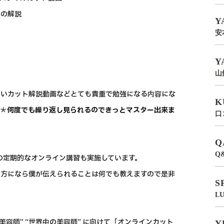
どの解説
Y
安
Y
山
しいカット解説動画などとても貴重で勉強になる内容にな
K
い＊
何度でも繰り返し見られるのできっとマスター出来ま
口
Q
Q
の定期的なオンライン講習も実施しています。
る方になら僕が伝えられることは何でも教えますので是非
S
L
容師” “世界中の美容師” に向けて「オンラインカット
Y