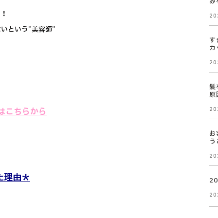
み
い！
20
いという”美容師”
す
カ
20
髪
原
ool】はこちらから
20
お
う
20
た理由＊
2
20