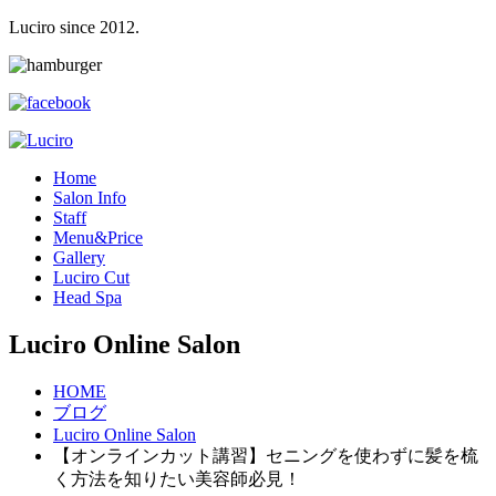
Luciro since 2012.
H
ome
S
alon Info
S
taff
M
enu&Price
G
allery
L
uciro Cut
H
ead Spa
Luciro Online Salon
HOME
ブログ
Luciro Online Salon
【オンラインカット講習】セニングを使わずに髪を梳
く方法を知りたい美容師必見！