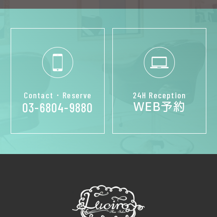
Contact・Reserve
24H Reception
WEB予約
03-6804-9880