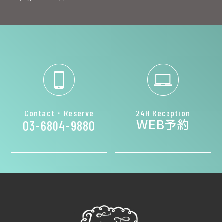
Contact・Reserve
24H Reception
WEB予約
03-6804-9880