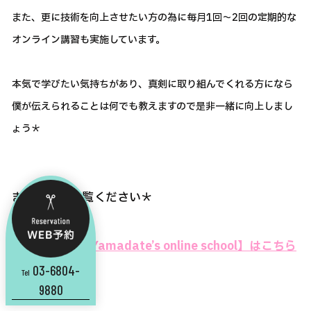
また、更に技術を向上させたい方の為に毎月1回～2回の定期的な
オンライン講習も実施しています。
本気で学びたい気持ちがあり、真剣に取り組んでくれる方になら
僕が伝えられることは何でも教えますので是非一緒に向上しまし
ょう＊
まずは一度ご覧ください＊
⇒⇒【Yusuke Yamadate’s online school】はこちら
03-6804-
から
Tel
9880