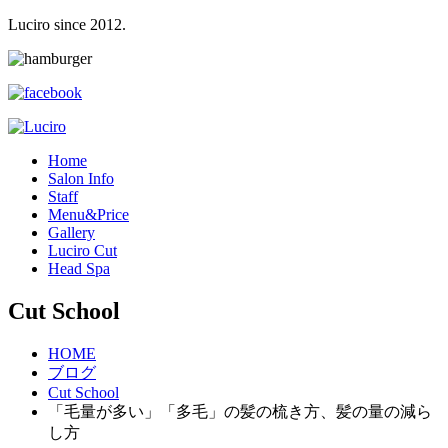
Luciro since 2012.
H
ome
S
alon Info
S
taff
M
enu&Price
G
allery
L
uciro Cut
H
ead Spa
Cut School
HOME
ブログ
Cut School
「毛量が多い」「多毛」の髪の梳き方、髪の量の減ら
し方