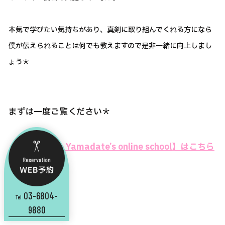
本気で学びたい気持ちがあり、真剣に取り組んでくれる方になら
僕が伝えられることは何でも教えますので是非一緒に向上しまし
ょう＊
まずは一度ご覧ください＊
⇒⇒【Yusuke Yamadate’s online school】はこちら
から
03-6804-
Tel
9880