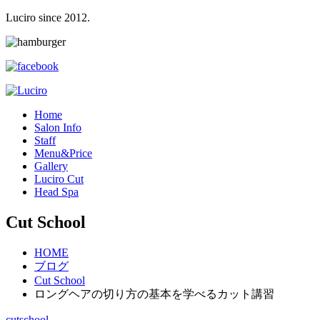
Luciro since 2012.
H
ome
S
alon Info
S
taff
M
enu&Price
G
allery
L
uciro Cut
H
ead Spa
Cut School
HOME
ブログ
Cut School
ロングヘアの切り方の基本を学べるカット講習
cutschool