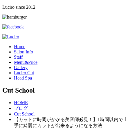
Luciro since 2012.
H
ome
S
alon Info
S
taff
M
enu&Price
G
allery
L
uciro Cut
H
ead Spa
Cut School
HOME
ブログ
Cut School
【カットに時間がかかる美容師必見！】1時間以内で上
手に綺麗にカットが出来るようになる方法